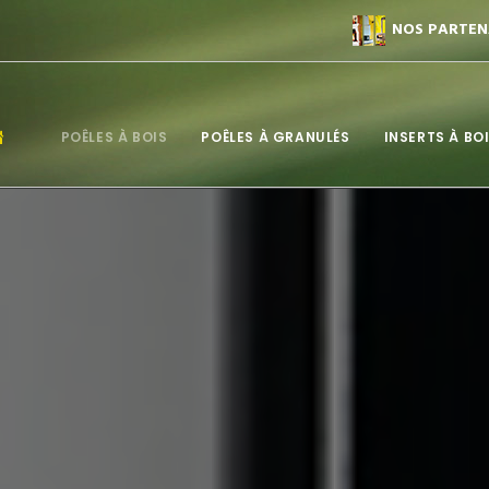
NOS PARTENA
POÊLES À BOIS
POÊLES À GRANULÉS
INSERTS À BO