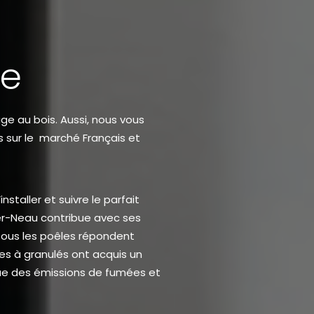
ée
ge au bois. Aussi, nous vous
 sur le marché Français et
staller et suivre le parfait
ier-Neau
contribue avec ses
 Tous les poêles répondent
es à granulés
ont acquis un
que des émissions de fumées et