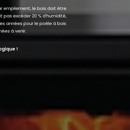
 empilement, le bois doit être
doit pas excéder 20 % d’humidité,
res années pour le poêle à bois
ées à venir.
ogique !