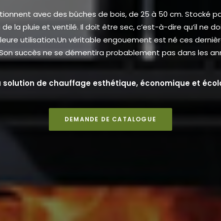
tionnent avec des bûches de bois, de 25 à 50 cm. Stocké par
de la pluie et ventilé. Il doit être sec, c’est-à-dire qu’il ne 
illeure utilisation.Un véritable engouement est né ces derniè
Son succès ne se démentira probablement pas dans les ann
a solution de chauffage esthétique, économique et écol
DEMANDE DE CATALOGUE