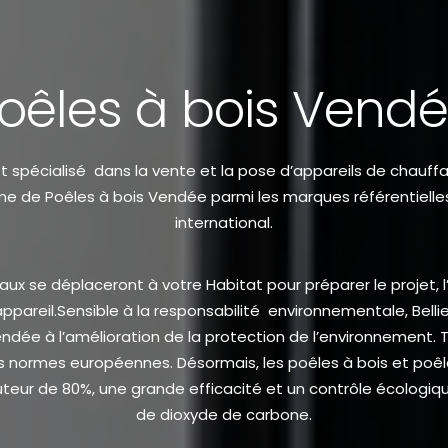
oêles à bois Vend
t spécialisé dans la vente et la pose d’appareils de chauffa
 de Poêles à bois Vendée parmi les marques référentielles
international.
 se déplaceront à votre Habitat pour préparer le projet, l’in
ppareil.Sensible à la responsabilité environnementale,
Bell
ndée à l’amélioration de la protection de l’environnement.
s normes européennes. Désormais, les poêles à bois et
poêl
eur de 80%, une grande efficacité et un contrôle écologi
de dioxyde de carbone.