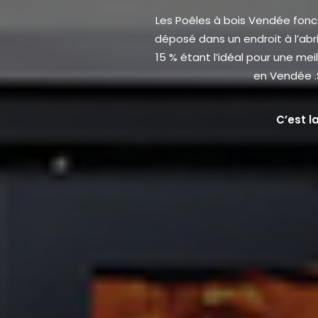
Les Poêles à bois Vendée fonc
déposé dans un endroit à l’abri 
15 % étant l’idéal pour une me
en Vendée .
C’est l