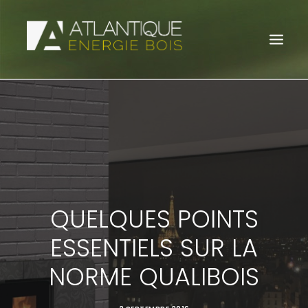
POÊLES À BOIS
POÊLES À GRANULÉS
INSERTS À BOIS
INSERTS À GRANULÉS
QUELQUES POINTS
ACTUALITÉS
ESSENTIELS SUR LA
NORME QUALIBOIS