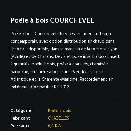
NOS PARTENAIRES SUR LA VENDÉE – BELLIER NEAU
Poêle à bois COURCHEVEL
AVRILLÉ ET CHALLANS
Poêle à bois Courchevel Chazelles, en acier au design
contemporain, avec option distribution air chaud dans
l’habitat. disponible, dans le magasin de la roche sur yon
(Avrillé) et de Challans. Devis et pose insert à bois, insert
à granulés, poêle à bois, poêle à granulés, cheminée,
barbecue, cuisinière à bois sur la Vendée, la Loire-
Atlantique et la Charente-Maritime. Raccordement air
extérieur . Compatible RT 2012.
Catégorie
Poêle à bois
Fabricant
CHAZELLES
Puissance
6,4 KW