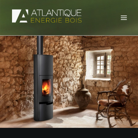
POÊLES À BOIS
POÊLES À GRANULÉS
INSERTS À BOIS
INSERTS À GRANULÉS
ACTUALITÉS