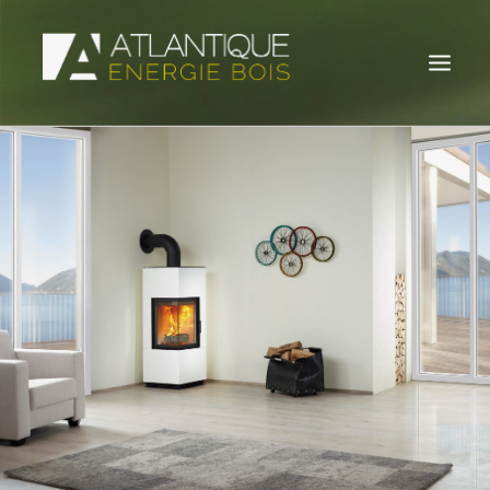
POÊLES À BOIS
POÊLES À GRANULÉS
INSERTS À BOIS
INSERTS À GRANULÉS
ACTUALITÉS