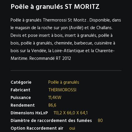
Poêle à granulés ST MORITZ
NOS PARTENAIRES SUR LA VENDÉE – BELLIER NEAU
Poêle à granulés Thermorossi St Moritz . Disponible, dans
AVRILLÉ ET CHALLANS
le magasin de la roche sur yon (Avrillé) et de Challans.
Devis et pose insert à bois, insert à granulés, poêle à
bois, poêle à granulés, cheminée, barbecue, cuisinière à
bois sur la Vendée, la Loire-Atlantique et la Charente-
Maritime. Recommandé RT 2012
Catégorie
Poêle à granulés
Fabricant
THERMOROSSI
Puissance
11,4KW
Rendement
86,6
Dimensions HxLxP
113,2 X 66,0 X 64,1
Diamètre de raccordement des fumées
80
Option Raccordement air
oui