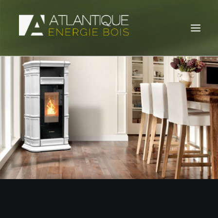
POÊLES À BOIS
POÊLES À GRANULÉS
INSERTS À BOIS
INSERTS À GRANULÉS
ACTUALITÉS