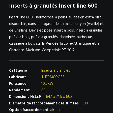
Inserts à granulés Insert line 600
NOS PARTENAIRES SUR LA VENDÉE – BELLIER NEAU
Insert line 600 Thermorossi à pellet au design extra plat.
AVRILLÉ ET CHALLANS
disponible, dans le magasin de la roche sur yon (Avrillé) et
de Challans. Devis et pose insert à bois, insert à granulés,
poêle à bois, poêle à granulés, cheminée, barbecue,
cuisinière à bois sur la Vendée, la Loire-Atlantique et la
Charente-Maritime. Compatible RT 2012
Catégorie
Inserts à granulés
Fabricant
THERMOROSSI
Puissance
10,7KW
Rendement
89
Dimensions HxLxP
64,1 x 71,5 x 65,5
Diamètre de raccordement des fumées
80
Option Raccordement air
oui