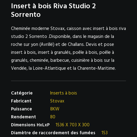
Insert à bois Riva Studio 2
Sorrento
NOS PARTENAIRES SUR LA VENDÉE – BELLIER NEAU
AVRILLÉ ET CHALLANS
Cheminée moderne Stovax, caisson avec insert à bois riva
studio 2 Sorrento .Disponible, dans le magasin de la
roche sur yon (Avrillé) et de Challans. Devis et pose
insert à bois, insert à granulés, poêle à bois, poêle à
granulés, cheminée, barbecue, cuisinière à bois sur la
Vendée, la Loire-Atlantique et la Charente-Maritime.
Catégorie
Inserts à bois
Fabricant
Stovax
Puissance
8KW
Rendement
80
Dimensions HxLxP
1536 X 703 X 300
Diamètre de raccordement des fumées
153